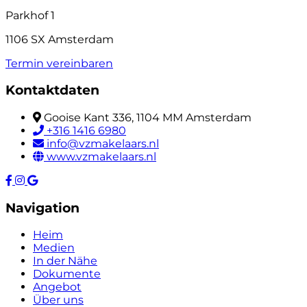
Parkhof 1
1106 SX Amsterdam
Termin vereinbaren
Kontaktdaten
Gooise Kant 336, 1104 MM Amsterdam
+316 1416 6980
info@vzmakelaars.nl
www.vzmakelaars.nl
Navigation
Heim
Medien
In der Nähe
Dokumente
Angebot
Über uns